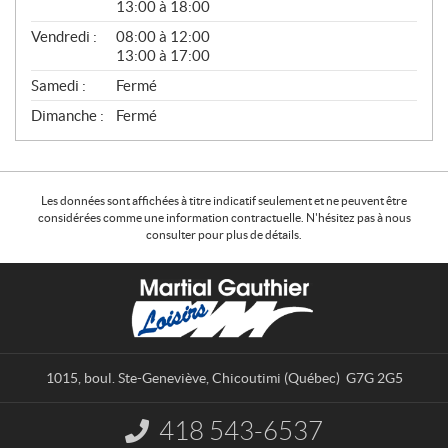
13:00 à 18:00
Vendredi :
08:00 à 12:00
13:00 à 17:00
Samedi :
Fermé
Dimanche :
Fermé
Les données sont affichées à titre indicatif seulement et ne peuvent être
considérées comme une information contractuelle. N'hésitez pas à nous
consulter pour plus de détails.
C
M
o
a
n
r
t
t
a
i
1015, boul. Ste-Geneviève
,
Chicoutimi
(Québec)
G7G 2G5
c
a
t
l
418 543-6537
I
G
n