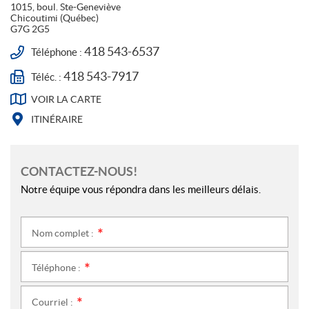
U
a
n
1015, boul. Ste-Geneviève
G
I
c
s
Chicoutimi
(Québec)
U
G7G 2G5
V
e
t
E
b
a
E
418 543-6537
Téléphone :
N
o
g
Z
A
418 543-7917
o
r
Téléc. :
-
Y
k
a
N
VOIR LA
CARTE
m
O
ITINÉRAIRE
U
S
CONTACTEZ-NOUS!
Notre équipe vous répondra dans les meilleurs délais.
Nom complet :
*
Téléphone :
*
Courriel :
*