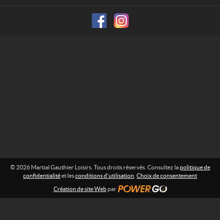
a
f
o
u
r
t
m
h
a
i
t
e
i
o
r
n
L
o
:
i
s
i
r
s
© 2026 Martial Gauthier Loisirs. Tous droits réservés. Consultez la
politique de
confidentialité
et les
conditions d'utilisation
.
Choix de consentement
Création de site Web
par